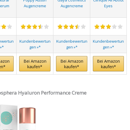
tural
Poppy Austin
Gaya Cosmetics
Clinique All About
serum
Augencreme
Augencreme
Eyes
ewertun
Kundenbewertun
Kundenbewertun
Kundenbewertun
»*
gen »*
gen »*
gen »*
mazon
Bei Amazon
Bei Amazon
Bei Amazon
en*
kaufen*
kaufen*
kaufen*
 Cosphera Hyaluron Performance Creme