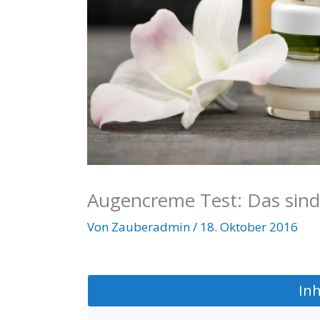
Augencreme Test: Das sin
Von
Zauberadmin
/
18. Oktober 2016
​In