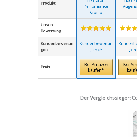
Hyaluron
InstaNa
Produkt
Performance
Augen
Creme
Unsere
Bewertung
Kundenbewertun
Kundenbewertun
Kundenb
gen
gen »*
gen 
Bei Amazon
Bei A
Preis
kaufen*
kauf
Der Vergleichssieger: